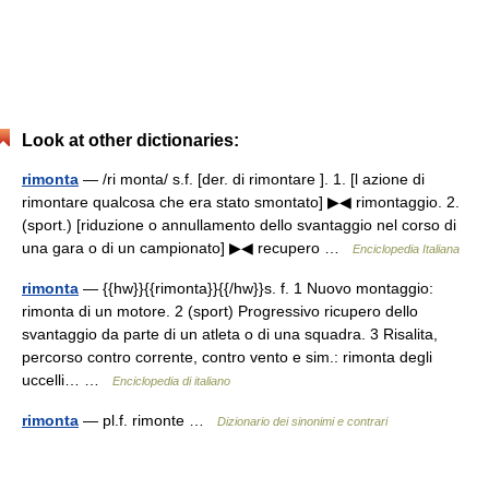
Look at other dictionaries:
rimonta
— /ri monta/ s.f. [der. di rimontare ]. 1. [l azione di
rimontare qualcosa che era stato smontato] ▶◀ rimontaggio. 2.
(sport.) [riduzione o annullamento dello svantaggio nel corso di
una gara o di un campionato] ▶◀ recupero …
Enciclopedia Italiana
rimonta
— {{hw}}{{rimonta}}{{/hw}}s. f. 1 Nuovo montaggio:
rimonta di un motore. 2 (sport) Progressivo ricupero dello
svantaggio da parte di un atleta o di una squadra. 3 Risalita,
percorso contro corrente, contro vento e sim.: rimonta degli
uccelli… …
Enciclopedia di italiano
rimonta
— pl.f. rimonte …
Dizionario dei sinonimi e contrari