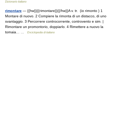
Dizionario italiano
rimontare
— {{hw}}{{rimontare}}{{/hw}}A v. tr. (io rimonto ) 1
Montare di nuovo. 2 Compiere la rimonta di un distacco, di uno
svantaggio. 3 Percorrere controcorrente, controvento e sim. |
Rimontare un promontorio, doppiarlo. 4 Rimettere a nuovo la
tomaia… …
Enciclopedia di italiano