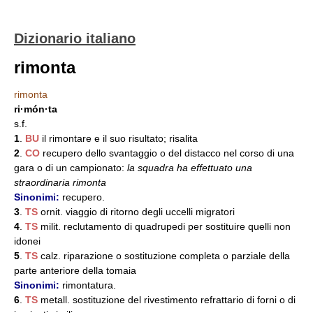
Dizionario italiano
rimonta
rimonta
ri·món·ta
s.f.
1
.
BU
il rimontare e il suo risultato; risalita
2
.
CO
recupero dello svantaggio o del distacco nel corso di una
gara o di un campionato:
la squadra ha effettuato una
straordinaria rimonta
Sinonimi:
recupero.
3
.
TS
ornit. viaggio di ritorno degli uccelli migratori
4
.
TS
milit. reclutamento di quadrupedi per sostituire quelli non
idonei
5
.
TS
calz. riparazione o sostituzione completa o parziale della
parte anteriore della tomaia
Sinonimi:
rimontatura.
6
.
TS
metall. sostituzione del rivestimento refrattario di forni o di