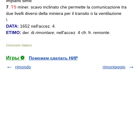
impianti simili
7
.
TS
miner. scavo inclinato che permette la comunicazione tra
due livelli diversi della miniera per il transito o la ventilazione
\
DATA:
1652 nell'accez. 4.
ETIMO:
der. di
rimontare
; nell'accez. 4 cfr. fr.
remonte
.
Dizionario Italiano
.
Игры ⚽
Поможем сделать НИР
rimondo
rimontaggio