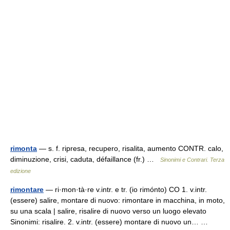
rimonta
— s. f. ripresa, recupero, risalita, aumento CONTR. calo,
diminuzione, crisi, caduta, défaillance (fr.) …
Sinonimi e Contrari. Terza
edizione
rimontare
— ri·mon·tà·re v.intr. e tr. (io rimónto) CO 1. v.intr.
(essere) salire, montare di nuovo: rimontare in macchina, in moto,
su una scala | salire, risalire di nuovo verso un luogo elevato
Sinonimi: risalire. 2. v.intr. (essere) montare di nuovo un… …