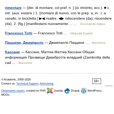
rimontare
— [der. di montare, col pref. ri ] (io rimónto, ecc.). ■ v.
intr. (aus. essere ) 1. [montare di nuovo, con le prep. a, in : r. a
cavallo, in bicicletta ] ▶◀ risalire. ◀▶ ridiscendere (da), riscendere
(da). 2. (fig.) [manifestarsi nuovamente:… …
Enciclopedia Italiana
Francesco Totti
— Francesco Totti …
Wikipedia Español
Паццини, Джампаоло
— Джампаоло Паццини …
Википедия
Кассани
— Кассани, Маттиа Маттиа Кассани Общая
информация Прозвище Дзамбротта младший (Zambrotta della
cad …
Википедия
© Academic, 2000-2026
18+
Contact us:
Technical Support
,
Advertising
Dictionaries export
, created on PHP,
Joomla,
Drupal,
WordPress,
MODx.