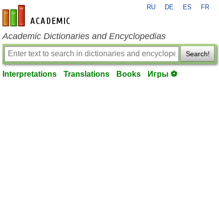
RU
DE
ES
FR
en-academic.com
Academic Dictionaries and Encyclopedias
Search!
Interpretations
Translations
Books
Игры ⚽